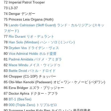
72 Imperial Patrol Trooper
73 L3-37
74 Dengar デンガー
75 Princess Leia Organa (Hoth)
76
Lando Calrissian (Skiff Guard) ランド・カルリジアン (スキッ
フガード)
77
Rio Durant リオ・デュラント
78
Han Solo (Mimban) ハン・ソロ (ミンバン)
79
Dryden Vos ドライデン・ヴォス
80
Vice Admiral Holdo ホルド提督
81
Padmé Amidala パドメ・アミダラ
82
Mace Windu メイス・ウィンドゥ
83
Battle Droid バトル・ドロイド
84 Chopper (C1-10P) チョッパー
85 Obi-Wan Kenobi (Padawan) オビ＝ワン・ケノービ (パダワン)
86 Ezra Bridger エズラ・ブリッジャー
87 Doctor Aphra ドクター・アフラ
88
BT-1 (BeeTee)
89
000 (Triple Zero) トリプルゼロ
90 Supreme Leader Kylo Ren カイロ・レン 最高指導者