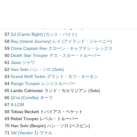
53
Captain Poe Dameron ポー・ダメロン
54
Supreme Leader Snoke 最高指導者スノーク
55 Rose Tico (Resistance Tech) ローズ・ティコ
56 Jaina Solo ジェイナ・ソロ (Legends)
57
DJ (Canto Bight) (カント・バイト)
58
Rey (Island Journey) レイ (アイランド・ジャーニー)
59
Clone Captain Rex クローン・キャプテン・レックス
60
Death Star Trooper デス・スター・トルーパー
61
Jawa ジャワ
62
Han Solo ハン・ソロ (Solo)
63
Grand Moff Tarkin グランド・モフ・ターキン
64
Range Trooper レンジトルーパー
65 Lando Calrissian ランド・カルリジアン (Solo)
66
Qi’ra (Corellia) キーラ
67
4-LOM
68 Tobias Beckett トバイアス・ベケット
69 Rebel Trooper レベル・トルーパー
70 Han Solo (Bespin) ハン・ソロ (ベスピン)
71
Val (Vandor 1) ヴァル