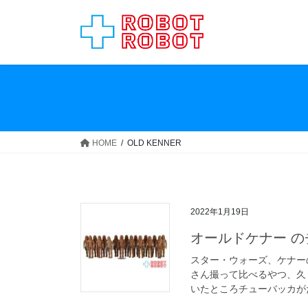
コ
ナ
ン
ビ
テ
ゲ
ン
ー
ツ
シ
へ
ョ
ス
ン
キ
に
ッ
移
HOME
OLD KENNER
プ
動
2022年1月19日
オールドケナー 
スター・ウォーズ、ケナー
さん撮って比べるやつ、久
いたところチューバッカがた